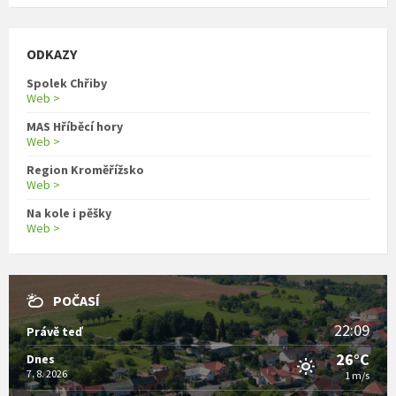
ODKAZY
Spolek Chřiby
Web >
MAS Hříběcí hory
Web >
Region Kroměřížsko
Web >
Na kole i pěšky
Web >
POČASÍ
22:09
Právě teď
26°C
Dnes
7. 8. 2026
1 m/s