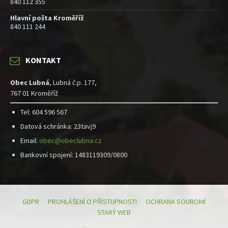
840 112 355
Hlavní pošta Kroměříž
840 111 244
KONTAKT
Obec Lubná
, Lubná č.p. 177,
767 01 Kroměříž
Tel: 604 596 567
Datová schránka: 23tavj9
Email:
obec@obeclubna.cz
Bankovní spojení: 1483119309/0800
GDPR
PROHLÁŠENÍ O PŘÍSTUPNOSTI
OCHRANA SOUROMÍ
STARÝ WEB