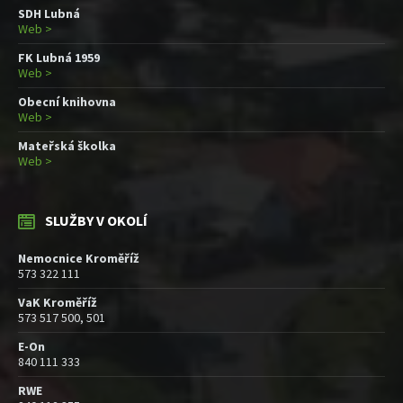
SDH Lubná
Web >
FK Lubná 1959
Web >
Obecní knihovna
Web >
Mateřská školka
Web >
SLUŽBY V OKOLÍ
Nemocnice Kroměříž
573 322 111
VaK Kroměříž
573 517 500, 501
E-On
840 111 333
RWE