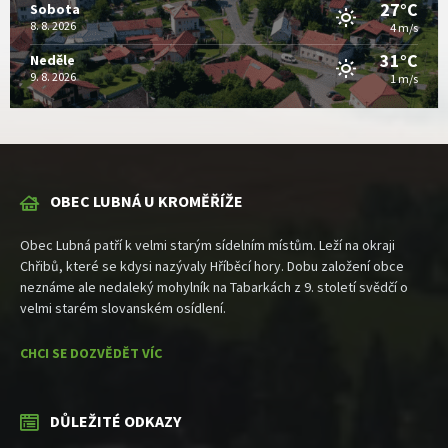
27°C
Sobota
8. 8. 2026
4 m/s
31°C
Neděle
9. 8. 2026
1 m/s
OBEC LUBNÁ U KROMĚŘÍŽE
Obec Lubná patří k velmi starým sídelním místům. Leží na okraji
Chřibů, které se kdysi nazývaly Hříběcí hory. Dobu založení obce
neznáme ale nedaleký mohylník na Tabarkách z 9. století svědčí o
velmi starém slovanském osídlení.
CHCI SE DOZVĚDĚT VÍC
DŮLEŽITÉ ODKAZY