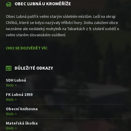
OBEC LUBNÁ U KROMĚŘÍŽE
Obec Lubná patří k velmi starým sídelním místům. Leží na okraji
Chřibů, které se kdysi nazývaly Hříběcí hory. Dobu založení obce
neznáme ale nedaleký mohylník na Tabarkách z 9. století svědčí o
velmi starém slovanském osídlení.
CHCI SE DOZVĚDĚT VÍC
DŮLEŽITÉ ODKAZY
SDH Lubná
Web >
FK Lubná 1959
Web >
Obecní knihovna
Web >
Mateřská školka
Web >