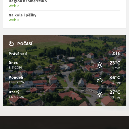
Region Kroměřížsko
Web >
Na kole i pěšky
Web >
POČASÍ
10:16
Právě teď
23°C
Dnes
9. 8. 2026
0 m/s
36°C
Pondělí
10. 8. 2026
3 m/s
27°C
Úterý
11. 8. 2026
3 m/s