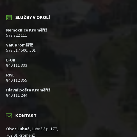
SLUŽBY V OKOLÍ
Nemocnice Kroměříž
573 322 111
VaK Kroměříž
573 517 500, 501
E-On
840 111 333
RWE
840 112 355
Hlavní pošta Kroměříž
840 111 244
KONTAKT
Obec Lubná
, Lubná č.p. 177,
767 01 Kroměříž