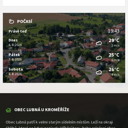
POČASÍ
19:43
Právě teď
29°C
Dnes
6. 8. 2026
2 m/s
25°C
Pátek
7. 8. 2026
6 m/s
26°C
Sobota
8. 8. 2026
4 m/s
OBEC LUBNÁ U KROMĚŘÍŽE
Obec Lubná patří k velmi starým sídelním místům. Leží na okraji