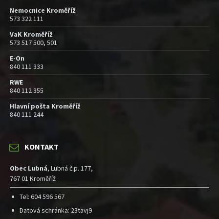
Nemocnice Kroměříž
573 322 111
VaK Kroměříž
573 517 500, 501
E-On
840 111 333
RWE
840 112 355
Hlavní pošta Kroměříž
840 111 244
KONTAKT
Obec Lubná
, Lubná č.p. 177,
767 01 Kroměříž
Tel: 604 596 567
Datová schránka: 23tavj9