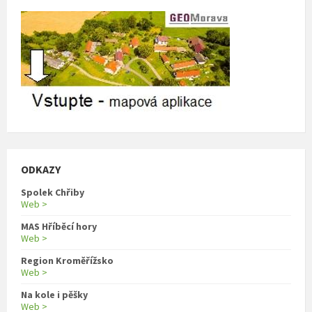
ODKAZY
Spolek Chřiby
Web >
MAS Hříběcí hory
Web >
Region Kroměřížsko
Web >
Na kole i pěšky
Web >