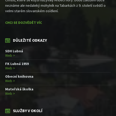
Chřibů, které se kdysi nazývaly Hříběcí hory. Dobu založení obce
neznáme ale nedaleký mohylník na Tabarkách z 9. století svědčí o
velmi starém slovanském osídlení.
CHCI SE DOZVĚDĚT VÍC
DŮLEŽITÉ ODKAZY
SDH Lubná
Web >
FK Lubná 1959
Web >
Obecní knihovna
Web >
Mateřská školka
Web >
SLUŽBY V OKOLÍ