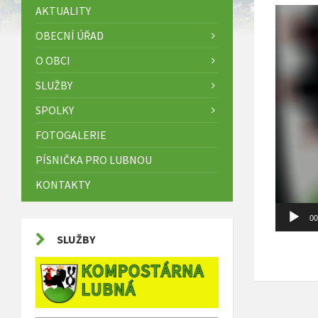
AKTUALITY
Video
přehráva
OBECNÍ ÚŘAD
O OBCI
SLUŽBY
SPOLKY
FOTOGALERIE
PÍSNIČKA PRO LUBNOU
KONTAKTY
00
SLUŽBY