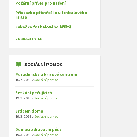
Požární přívěs pro hašení
Přístavba přístřešku u fotbalového
hřiště
Sekačka fotbalového hřiště
ZOBRAZIT VÍCE
SOCIÁLNÍ POMOC
Poradenské a krizové centrum
16. 7. 2026
v
Sociální pomoc
Setkání pečujících
19. 3. 2026
v
Sociální pomoc
Srdcem doma
19. 3. 2026
v
Sociální pomoc
Domácí zdravotní péče
19. 3. 2026
v
Sociální pomoc