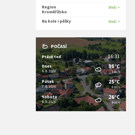
Region
Web >
Kroměřížsko
Na kole i pěšky
Web >
POČASÍ
16:31
Právě teď
35°C
Dnes
6. 8. 2026
1 m/s
25°C
Pátek
7. 8. 2026
6 m/s
26°C
Sobota
8. 8. 2026
4 m/s