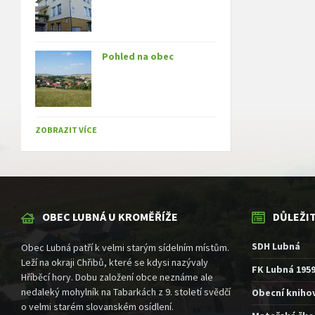
Pohled na obec
ZOBRAZIT VÍCE
OBEC LUBNÁ U KROMĚŘÍŽE
DŮLEŽI
SDH Lubná
Obec Lubná patří k velmi starým sídelním místům.
Leží na okraji Chřibů, které se kdysi nazývaly
FK Lubná 195
Hříběcí hory. Dobu založení obce neznáme ale
nedaleký mohylník na Tabarkách z 9. století svědčí
Obecní kniho
o velmi starém slovanském osídlení.