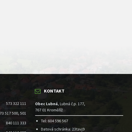
KONTAKT
573 322 111
Obec Lubná
, Lubná č.p. 177,
767 01 Kroměříž
73 517 500, 501
Tel: 604 596 567
840 111 333
Datová schránka: 23tavj9