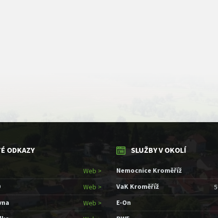
TÉ ODKAZY
SLUŽBY V OKOLÍ
Nemocnice Kroměříž
Web >
9
VaK Kroměříž
Web >
5
vna
E-On
Web >