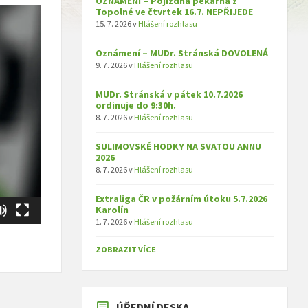
OZNÁMENÍ – Pojízdná pekárna z
Topolné ve čtvrtek 16.7. NEPŘIJEDE
15. 7. 2026
v
Hlášení rozhlasu
Oznámení – MUDr. Stránská DOVOLENÁ
9. 7. 2026
v
Hlášení rozhlasu
MUDr. Stránská v pátek 10.7.2026
ordinuje do 9:30h.
8. 7. 2026
v
Hlášení rozhlasu
SULIMOVSKÉ HODKY NA SVATOU ANNU
2026
8. 7. 2026
v
Hlášení rozhlasu
Extraliga ČR v požárním útoku 5.7.2026
Karolín
1. 7. 2026
v
Hlášení rozhlasu
ZOBRAZIT VÍCE
ÚŘEDNÍ DESKA