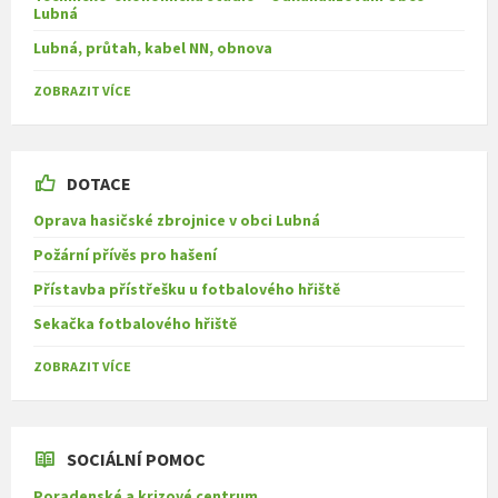
Lubná
Lubná, průtah, kabel NN, obnova
ZOBRAZIT VÍCE
DOTACE
Oprava hasičské zbrojnice v obci Lubná
Požární přívěs pro hašení
Přístavba přístřešku u fotbalového hřiště
Sekačka fotbalového hřiště
ZOBRAZIT VÍCE
SOCIÁLNÍ POMOC
Poradenské a krizové centrum