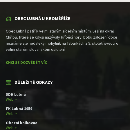
OBEC LUBNÁ U KROMĚŘÍŽE
Obec Lubná patří k velmi starým sídelním místům. Leží na okraji
Chřibů, které se kdysi nazývaly Hříběcí hory. Dobu založení obce
neznáme ale nedaleký mohylník na Tabarkách z 9. století svědčí o
velmi starém slovanském osídlení.
CHCI SE DOZVĚDĚT VÍC
DŮLEŽITÉ ODKAZY
SDH Lubná
Web >
FK Lubná 1959
Web >
Obecní knihovna
Web >