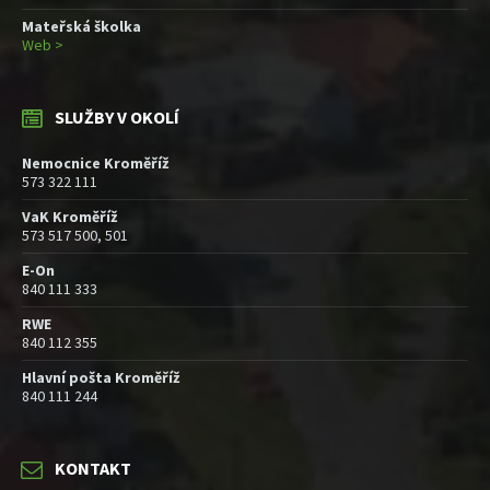
Mateřská školka
Web >
SLUŽBY V OKOLÍ
Nemocnice Kroměříž
573 322 111
VaK Kroměříž
573 517 500, 501
E-On
840 111 333
RWE
840 112 355
Hlavní pošta Kroměříž
840 111 244
KONTAKT