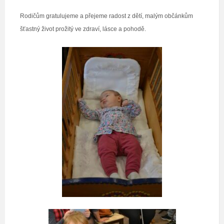
Rodičům gratulujeme a přejeme radost z dětí, malým občánkům
šťastný život prožitý ve zdraví, lásce a pohodě.