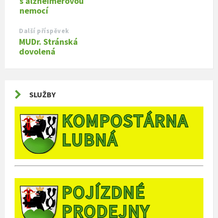
s alzheimerovou
nemocí
Další příspěvek
MUDr. Stránská
dovolená
SLUŽBY