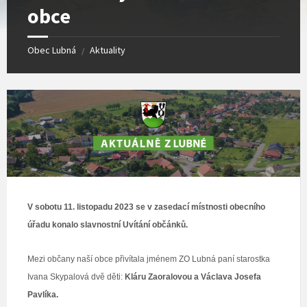
obce
Obec Lubná
Aktuality
/
V sobotu 11. listopadu 2023 se v zasedací místnosti obecního
úřadu konalo slavnostní Uvítání občánků.
Mezi občany naší obce přivítala jménem ZO Lubná paní starostka
Ivana Skypalová dvě děti:
Kláru Zaoralovou a Václava Josefa
Pavlíka.