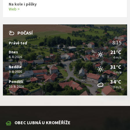
Na kole i pěšky
Web >
POČASÍ
8:15
Právě teď
21°C
Dnes
8. 8. 2026
4 m/s
31°C
Neděle
9. 8. 2026
1 m/s
34°C
Pondělí
10. 8. 2026
3 m/s
OBEC LUBNÁ U KROMĚŘÍŽE