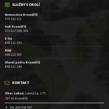
SLUŽBY V OKOLÍ
Nemocnice Kroměříž
573 322 111
VaK Kroměříž
573 517 500, 501
E-On
840 111 333
RWE
840 112 355
Hlavní pošta Kroměříž
840 111 244
KONTAKT
Obec Lubná
, Lubná č.p. 177,
767 01 Kroměříž
Tel: 604 596 567