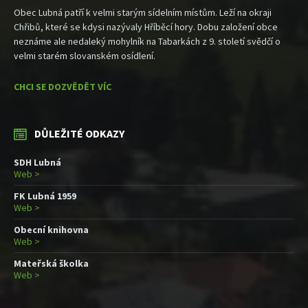
Obec Lubná patří k velmi starým sídelním místům. Leží na okraji
Chřibů, které se kdysi nazývaly Hříběcí hory. Dobu založení obce
neznáme ale nedaleký mohylník na Tabarkách z 9. století svědčí o
velmi starém slovanském osídlení.
CHCI SE DOZVĚDĚT VÍC
DŮLEŽITÉ ODKAZY
SDH Lubná
Web >
FK Lubná 1959
Web >
Obecní knihovna
Web >
Mateřská školka
Web >