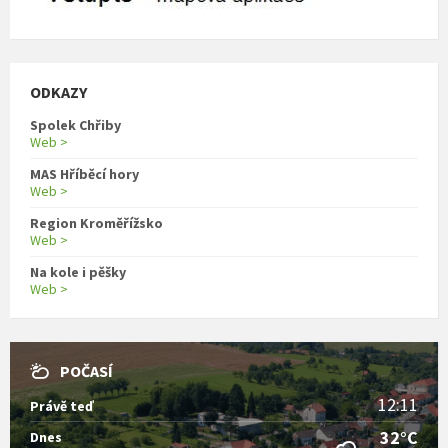
ODKAZY
Spolek Chřiby
Web >
MAS Hříběcí hory
Web >
Region Kroměřížsko
Web >
Na kole i pěšky
Web >
POČASÍ
12:11
Právě teď
32°C
Dnes