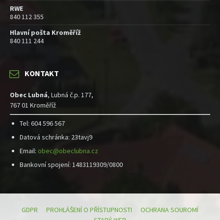
RWE
840 112 355
Hlavní pošta Kroměříž
840 111 244
KONTAKT
Obec Lubná
, Lubná č.p. 177,
767 01 Kroměříž
Tel: 604 596 567
Datová schránka: 23tavj9
Email:
obec@obeclubna.cz
Bankovní spojení: 1483119309/0800
GDPR
PROHLÁŠENÍ O PŘÍSTUPNOSTI
OCHRANA SOUROMÍ