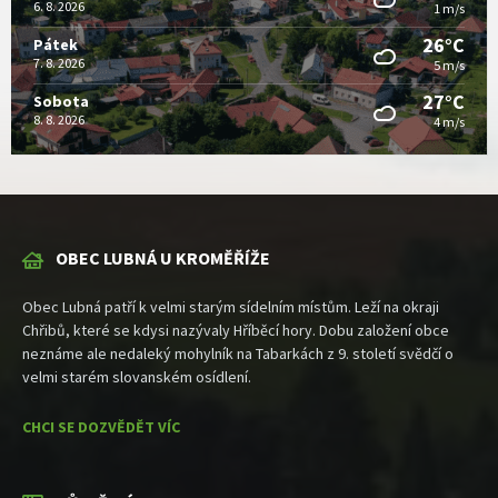
6. 8. 2026
1 m/s
26°C
Pátek
7. 8. 2026
5 m/s
27°C
Sobota
8. 8. 2026
4 m/s
OBEC LUBNÁ U KROMĚŘÍŽE
Obec Lubná patří k velmi starým sídelním místům. Leží na okraji
Chřibů, které se kdysi nazývaly Hříběcí hory. Dobu založení obce
neznáme ale nedaleký mohylník na Tabarkách z 9. století svědčí o
velmi starém slovanském osídlení.
CHCI SE DOZVĚDĚT VÍC