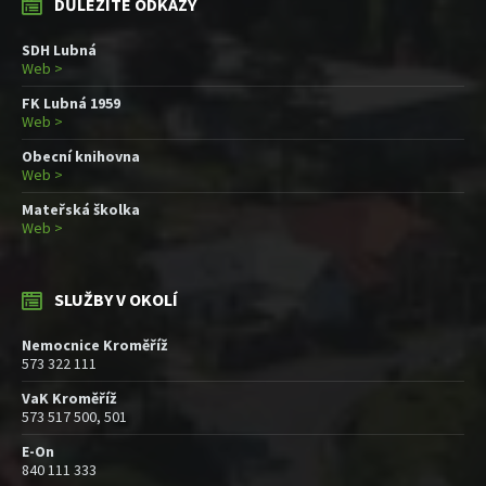
DŮLEŽITÉ ODKAZY
SDH Lubná
Web >
FK Lubná 1959
Web >
Obecní knihovna
Web >
Mateřská školka
Web >
SLUŽBY V OKOLÍ
Nemocnice Kroměříž
573 322 111
VaK Kroměříž
573 517 500, 501
E-On
840 111 333