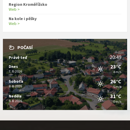
Region Kroměřížsko
Web >
Na kole i pěšky
Web >
POČASÍ
20:49
Právě teď
23°C
Dnes
7. 8. 2026
4 m/s
26°C
Sobota
8. 8. 2026
5 m/s
31°C
Neděle
9. 8. 2026
0 m/s