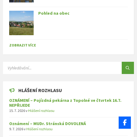
Pohled na obec
ZOBRAZIT VÍCE
SEARCH:
HLÁŠENÍ ROZHLASU
OZNÁMENÍ – Pojízdná pekárna z Topolné ve čtvrtek 16.7.
NEPŘIJEDE
15. 7. 2026
v
Hlášení rozhlasu
Oznámení – MUDr. Stránská DOVOLENÁ
9. 7. 2026
v
Hlášení rozhlasu