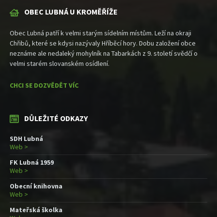
OBEC LUBNÁ U KROMĚŘÍŽE
Obec Lubná patří k velmi starým sídelním místům. Leží na okraji
Chřibů, které se kdysi nazývaly Hříběcí hory. Dobu založení obce
neznáme ale nedaleký mohylník na Tabarkách z 9. století svědčí o
velmi starém slovanském osídlení.
CHCI SE DOZVĚDĚT VÍC
DŮLEŽITÉ ODKAZY
SDH Lubná
Web >
FK Lubná 1959
Web >
Obecní knihovna
Web >
Mateřská školka