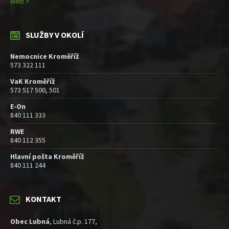
Web >
SLUŽBY V OKOLÍ
Nemocnice Kroměříž
573 322 111
VaK Kroměříž
573 517 500, 501
E-On
840 111 333
RWE
840 112 355
Hlavní pošta Kroměříž
840 111 244
KONTAKT
Obec Lubná
, Lubná č.p. 177,