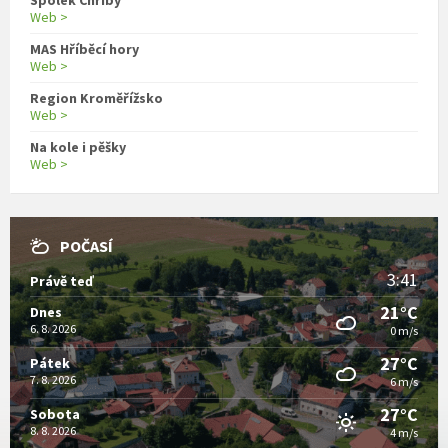
Spolek Chřiby
Web >
MAS Hříběcí hory
Web >
Region Kroměřížsko
Web >
Na kole i pěšky
Web >
POČASÍ
3:41
Právě teď
21°C
Dnes
6. 8. 2026
0 m/s
27°C
Pátek
7. 8. 2026
6 m/s
27°C
Sobota
8. 8. 2026
4 m/s