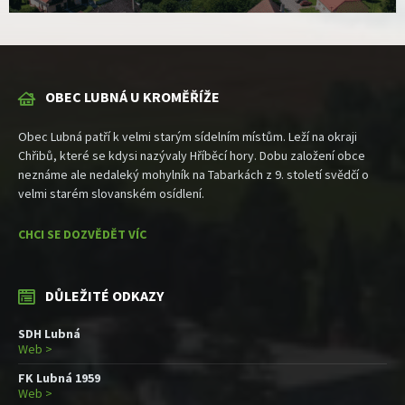
OBEC LUBNÁ U KROMĚŘÍŽE
Obec Lubná patří k velmi starým sídelním místům. Leží na okraji
Chřibů, které se kdysi nazývaly Hříběcí hory. Dobu založení obce
neznáme ale nedaleký mohylník na Tabarkách z 9. století svědčí o
velmi starém slovanském osídlení.
CHCI SE DOZVĚDĚT VÍC
DŮLEŽITÉ ODKAZY
SDH Lubná
Web >
FK Lubná 1959
Web >