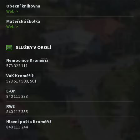
Obecní knihovna
Web >
Mateřská školka
Web >
SLUŽBY V OKOLÍ
Nemocnice Kroměříž
573 322 111
VaK Kroměříž
573 517 500, 501
E-On
840 111 333
RWE
840 112 355
Hlavní pošta Kroměříž
840 111 244