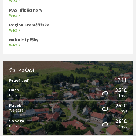
Web >
MAS Hříběcí hory
Web >
Region Kroměřížsko
Web >
Na kole i pěšky
Web >
POČASÍ
17:11
Právě teď
35°C
Dnes
6. 8. 2026
1 m/s
25°C
Pátek
7. 8. 2026
6 m/s
26°C
Sobota
8. 8. 2026
4 m/s