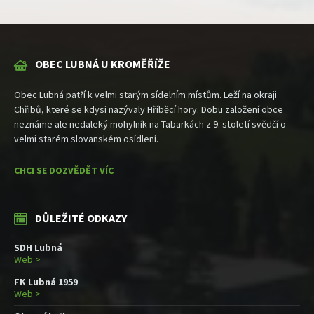
OBEC LUBNÁ U KROMĚŘÍŽE
Obec Lubná patří k velmi starým sídelním místům. Leží na okraji
Chřibů, které se kdysi nazývaly Hříběcí hory. Dobu založení obce
neznáme ale nedaleký mohylník na Tabarkách z 9. století svědčí o
velmi starém slovanském osídlení.
CHCI SE DOZVĚDĚT VÍC
DŮLEŽITÉ ODKAZY
SDH Lubná
Web >
FK Lubná 1959
Web >