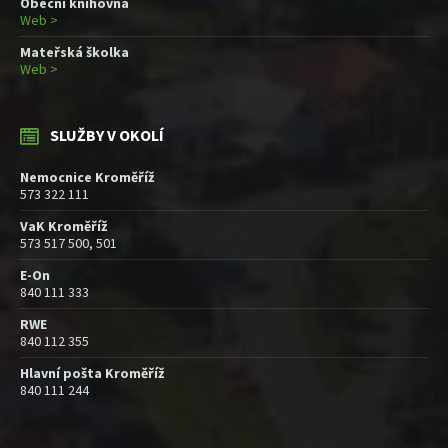
Obecní knihovna
Web >
Mateřská školka
Web >
SLUŽBY V OKOLÍ
Nemocnice Kroměříž
573 322 111
VaK Kroměříž
573 517 500, 501
E-On
840 111 333
RWE
840 112 355
Hlavní pošta Kroměříž
840 111 244