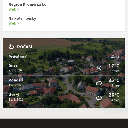
Region Kroměřížsko
Web >
Na kole i pěšky
Web >
POČASÍ
0:33
Právě teď
17°C
Dnes
9. 8. 2026
2 m/s
35°C
Pondělí
10. 8. 2026
3 m/s
26°C
Úterý
11. 8. 2026
4 m/s