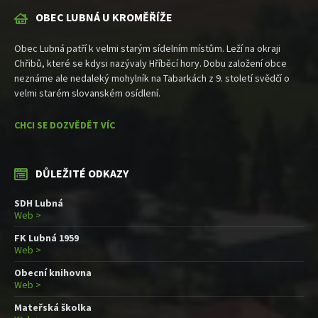
OBEC LUBNÁ U KROMĚŘÍŽE
Obec Lubná patří k velmi starým sídelním místům. Leží na okraji
Chřibů, které se kdysi nazývaly Hříběcí hory. Dobu založení obce
neznáme ale nedaleký mohylník na Tabarkách z 9. století svědčí o
velmi starém slovanském osídlení.
CHCI SE DOZVĚDĚT VÍC
DŮLEŽITÉ ODKAZY
SDH Lubná
Web >
FK Lubná 1959
Web >
Obecní knihovna
Web >
Mateřská školka