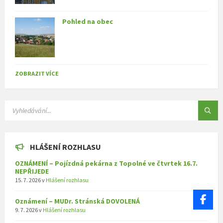
Pohled na obec
ZOBRAZIT VÍCE
SEARCH:
HLÁŠENÍ ROZHLASU
OZNÁMENÍ – Pojízdná pekárna z Topolné ve čtvrtek 16.7.
NEPŘIJEDE
15. 7. 2026
v
Hlášení rozhlasu
Oznámení – MUDr. Stránská DOVOLENÁ
9. 7. 2026
v
Hlášení rozhlasu