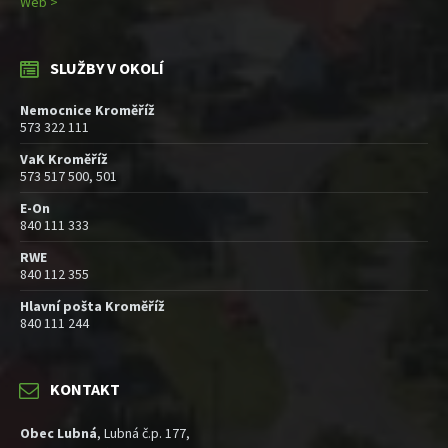
Web >
SLUŽBY V OKOLÍ
Nemocnice Kroměříž
573 322 111
VaK Kroměříž
573 517 500, 501
E-On
840 111 333
RWE
840 112 355
Hlavní pošta Kroměříž
840 111 244
KONTAKT
Obec Lubná
, Lubná č.p. 177,