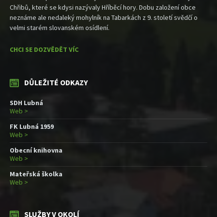
Chřibů, které se kdysi nazývaly Hříběcí hory. Dobu založení obce
neznáme ale nedaleký mohylník na Tabarkách z 9. století svědčí o
velmi starém slovanském osídlení.
CHCI SE DOZVĚDĚT VÍC
DŮLEŽITÉ ODKAZY
SDH Lubná
Web >
FK Lubná 1959
Web >
Obecní knihovna
Web >
Mateřská školka
Web >
SLUŽBY V OKOLÍ