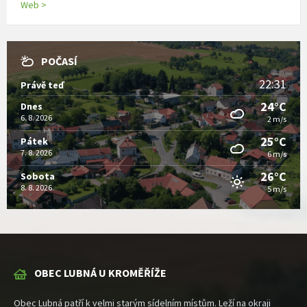
Web >
POČASÍ
22:31
Právě teď
24°C
Dnes
6. 8. 2026
2 m/s
25°C
Pátek
7. 8. 2026
6 m/s
26°C
Sobota
8. 8. 2026
5 m/s
OBEC LUBNÁ U KROMĚŘÍŽE
Obec Lubná patří k velmi starým sídelním místům. Leží na okraji