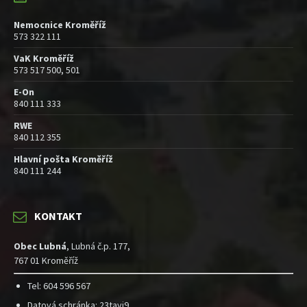
Nemocnice Kroměříž
573 322 111
VaK Kroměříž
573 517 500, 501
E-On
840 111 333
RWE
840 112 355
Hlavní pošta Kroměříž
840 111 244
KONTAKT
Obec Lubná
, Lubná č.p. 177,
767 01 Kroměříž
Tel: 604 596 567
Datová schránka: 23tavj9