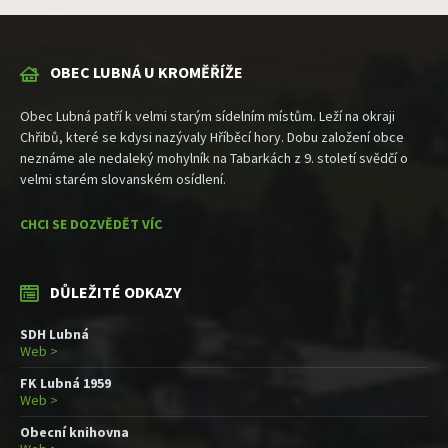
OBEC LUBNÁ U KROMĚŘÍŽE
Obec Lubná patří k velmi starým sídelním místům. Leží na okraji
Chřibů, které se kdysi nazývaly Hříběcí hory. Dobu založení obce
neznáme ale nedaleký mohylník na Tabarkách z 9. století svědčí o
velmi starém slovanském osídlení.
CHCI SE DOZVĚDĚT VÍC
DŮLEŽITÉ ODKAZY
SDH Lubná
Web >
FK Lubná 1959
Web >
Obecní knihovna