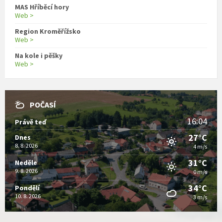
MAS Hříběcí hory
Web >
Region Kroměřížsko
Web >
Na kole i pěšky
Web >
POČASÍ
16:04
Právě teď
27°C
Dnes
8. 8. 2026
4 m/s
31°C
Neděle
9. 8. 2026
0 m/s
34°C
Pondělí
10. 8. 2026
3 m/s