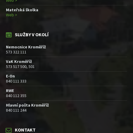
Web >
Mateřská školka
Web >
SLUŽBY V OKOLÍ
Nemocnice Kroměříž
573 322 111
VaK Kroměříž
573 517 500, 501
E-On
840 111 333
RWE
840 112 355
Hlavní pošta Kroměříž
840 111 244
KONTAKT