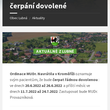
čerpání dovolené
Obec Lubná
Aktuality
/
Ordinace MUDr. Navrátila v Kroměříži
oznamuje
svým pacientům, že bude
čerpat řádnou dovolenou
:
ve dnech
20.6.2022 až 26.6.2022
a příští měsíc ve
dnech
11.7.2022 až 24.7.2022
. Zastupovat bude MUDr.
Provazníková.