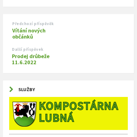
Předchozí příspěvěk
Vítání nových
občánků
Další příspěvek
Prodej drůbeže
11.6.2022
SLUŽBY