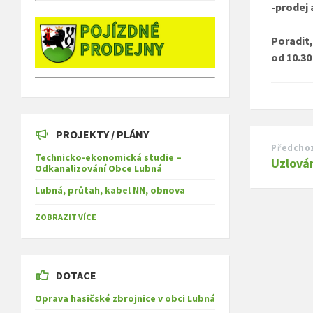
-prodej
Poradit,
od 10.30
PROJEKTY / PLÁNY
Předchoz
Technicko-ekonomická studie –
Uzlová
Odkanalizování Obce Lubná
Lubná, průtah, kabel NN, obnova
ZOBRAZIT VÍCE
DOTACE
Oprava hasičské zbrojnice v obci Lubná