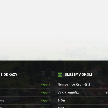
TÉ ODKAZY
SLUŽBY V OKOLÍ
Nemocnice Kroměříž
Web >
9
VaK Kroměříž
Web >
5
vna
E-On
Web >