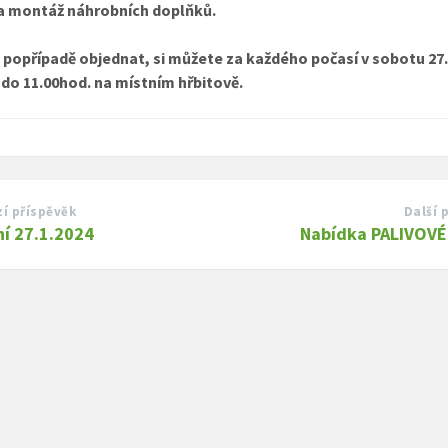
 a montáž náhrobních doplňků.
 popřípadě objednat, si můžete za každého počasí v sobotu 27
 do 11.00hod. na místním hřbitově.
í příspěvěk
Další 
ní 27.1.2024
Nabídka PALIVOV