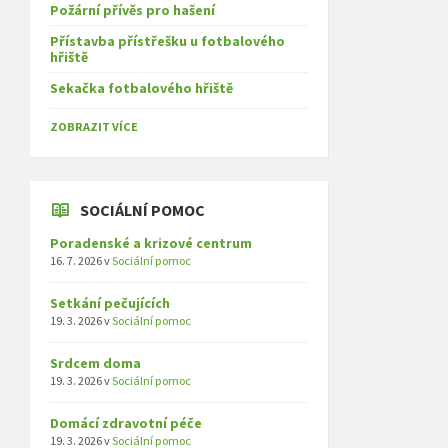
Požární přívěs pro hašení
Přístavba přístřešku u fotbalového
hřiště
Sekačka fotbalového hřiště
ZOBRAZIT VÍCE
SOCIÁLNÍ POMOC
Poradenské a krizové centrum
16. 7. 2026
v
Sociální pomoc
Setkání pečujících
19. 3. 2026
v
Sociální pomoc
Srdcem doma
19. 3. 2026
v
Sociální pomoc
Domácí zdravotní péče
19. 3. 2026
v
Sociální pomoc