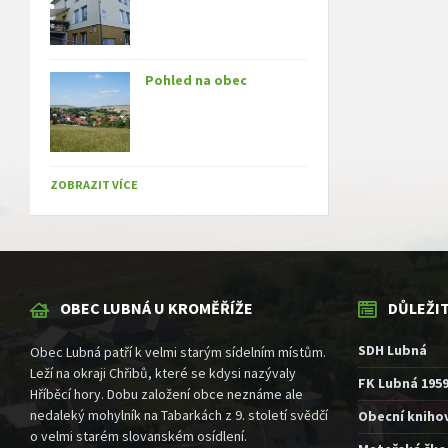
Pohled na obec
ZOBRAZIT VÍCE
OBEC LUBNÁ U KROMĚŘÍŽE
DŮLEŽI
SDH Lubná
Obec Lubná patří k velmi starým sídelním místům.
Leží na okraji Chřibů, které se kdysi nazývaly
FK Lubná 195
Hříběcí hory. Dobu založení obce neznáme ale
nedaleký mohylník na Tabarkách z 9. století svědčí
Obecní kniho
o velmi starém slovanském osídlení.