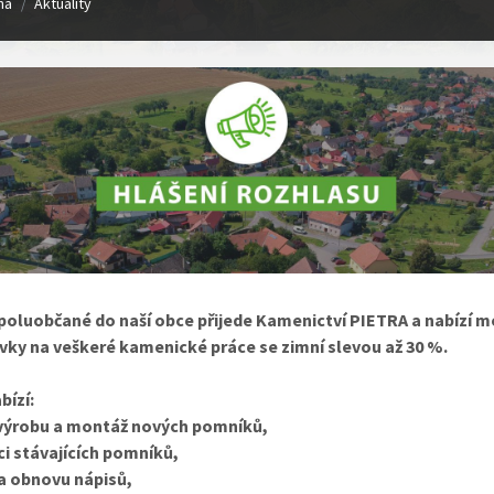
ná
Aktuality
/
spoluobčané do naší obce přijede Kamenictví PIETRA a nabízí 
vky na veškeré kamenické práce se zimní slevou až 30 %.
bízí:
 výrobu a montáž nových pomníků,
i stávajících pomníků,
 a obnovu nápisů,