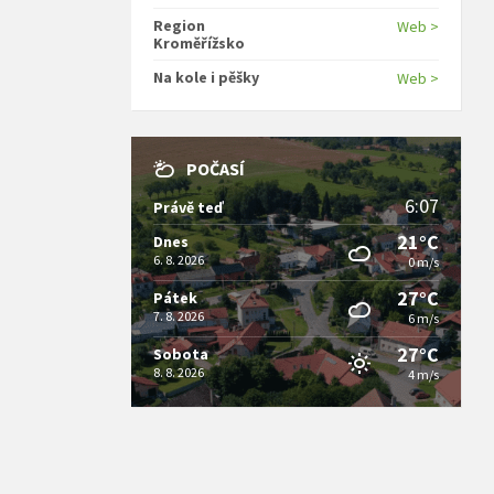
Region
Web >
Kroměřížsko
Na kole i pěšky
Web >
POČASÍ
6:07
Právě teď
21°C
Dnes
6. 8. 2026
0 m/s
27°C
Pátek
7. 8. 2026
6 m/s
27°C
Sobota
8. 8. 2026
4 m/s