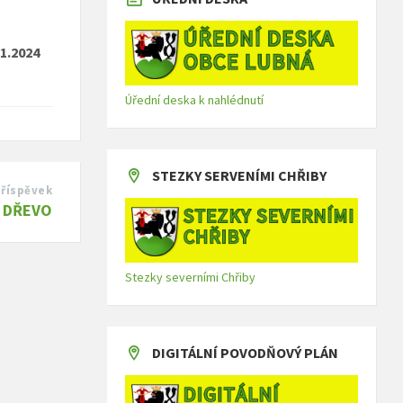
.1.2024
Úřední deska k nahlédnutí
STEZKY SERVENÍMI CHŘIBY
příspěvek
É DŘEVO
Stezky severními Chřiby
DIGITÁLNÍ POVODŇOVÝ PLÁN