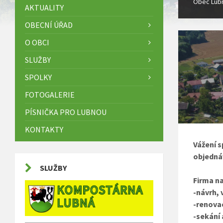
Obec Lub
AKTUALITY
OBECNÍ ÚŘAD
O OBCI
SLUŽBY
SPOLKY
FOTOGALERIE
PÍSNIČKA PRO LUBNOU
KONTAKTY
Vážení 
objedná
SLUŽBY
Firma na
-návrh,
-renovac
-sekání