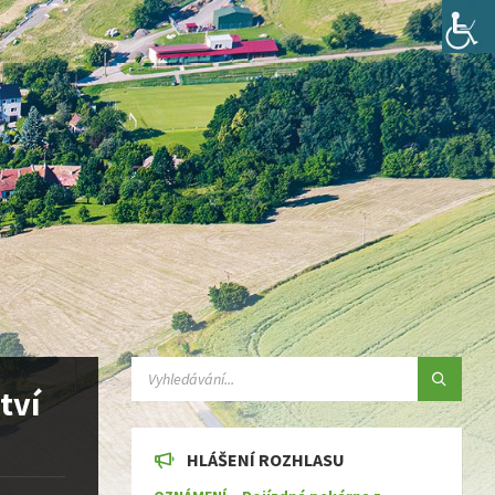
SEARCH:
tví
HLÁŠENÍ ROZHLASU