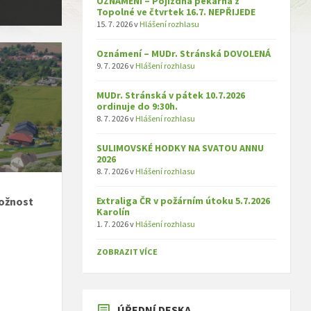
OZNÁMENÍ – Pojízdná pekárna z
Topolné ve čtvrtek 16.7. NEPŘIJEDE
15. 7. 2026
v
Hlášení rozhlasu
Oznámení – MUDr. Stránská DOVOLENÁ
9. 7. 2026
v
Hlášení rozhlasu
MUDr. Stránská v pátek 10.7.2026
ordinuje do 9:30h.
8. 7. 2026
v
Hlášení rozhlasu
SULIMOVSKÉ HODKY NA SVATOU ANNU
2026
8. 7. 2026
v
Hlášení rozhlasu
možnost
Extraliga ČR v požárním útoku 5.7.2026
Karolín
1. 7. 2026
v
Hlášení rozhlasu
ZOBRAZIT VÍCE
ÚŘEDNÍ DESKA