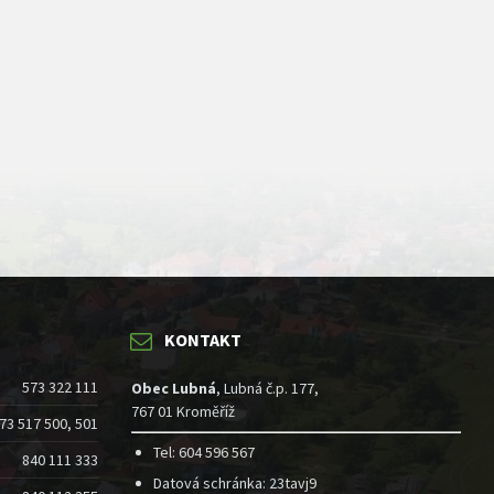
KONTAKT
573 322 111
Obec Lubná
, Lubná č.p. 177,
767 01 Kroměříž
73 517 500, 501
Tel: 604 596 567
840 111 333
Datová schránka: 23tavj9