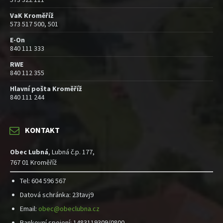
VaK Kroměříž
573 517 500, 501
E-On
840 111 333
RWE
840 112 355
Hlavní pošta Kroměříž
840 111 244
KONTAKT
Obec Lubná
, Lubná č.p. 177,
767 01 Kroměříž
Tel: 604 596 567
Datová schránka: 23tavj9
Email:
obec@obeclubna.cz
Bankovní spojení: 1483119309/0800