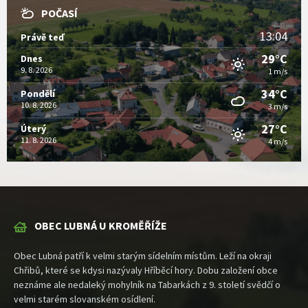
POČASÍ
13:04
Právě teď
29°C
Dnes
9. 8. 2026
1 m/s
34°C
Pondělí
10. 8. 2026
3 m/s
27°C
Úterý
11. 8. 2026
4 m/s
OBEC LUBNÁ U KROMĚŘÍŽE
Obec Lubná patří k velmi starým sídelním místům. Leží na okraji
Chřibů, které se kdysi nazývaly Hříběcí hory. Dobu založení obce
neznáme ale nedaleký mohylník na Tabarkách z 9. století svědčí o
velmi starém slovanském osídlení.