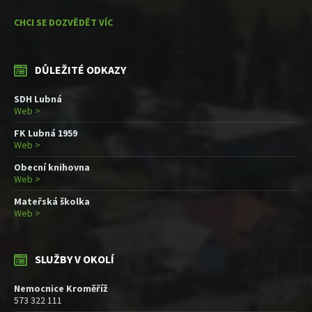
CHCI SE DOZVĚDĚT VÍC
DŮLEŽITÉ ODKAZY
SDH Lubná
Web >
FK Lubná 1959
Web >
Obecní knihovna
Web >
Mateřská školka
Web >
SLUŽBY V OKOLÍ
Nemocnice Kroměříž
573 322 111