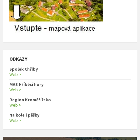
ODKAZY
Spolek Chřiby
Web >
MAS Hříběcí hory
Web >
Region Kroměřížsko
Web >
Na kole i pěšky
Web >