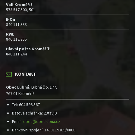
VaK Kroměříž
573 517 500, 501
E-On
840 111 333
RWE
840 112 355
Hlavní pošta Kroměříž
840 111 244
KONTAKT
Obec Lubná
, Lubná č.p. 177,
767 01 Kroměříž
Tel: 604 596 567
Datová schránka: 23tavj9
Email:
obec@obeclubna.cz
Bankovní spojení: 1483119309/0800