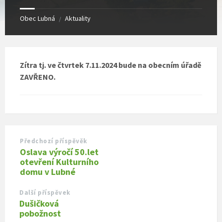
Obec Lubná
Aktuality
/
Zítra tj. ve čtvrtek 7.11.2024 bude na obecním úřadě
ZAVŘENO.
Předchozí příspěvěk
Oslava výročí 50.let
otevření Kulturního
domu v Lubné
Další příspěvek
Dušičková
pobožnost