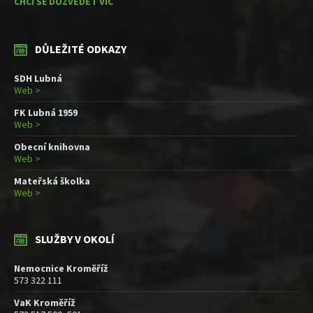
CHCI SE DOZVĚDĚT VÍC
DŮLEŽITÉ ODKAZY
SDH Lubná
Web >
FK Lubná 1959
Web >
Obecní knihovna
Web >
Mateřská školka
Web >
SLUŽBY V OKOLÍ
Nemocnice Kroměříž
573 322 111
VaK Kroměříž