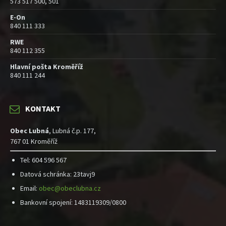
573 517 500, 501
E-On
840 111 333
RWE
840 112 355
Hlavní pošta Kroměříž
840 111 244
KONTAKT
Obec Lubná
, Lubná č.p. 177,
767 01 Kroměříž
Tel: 604 596 567
Datová schránka: 23tavj9
Email:
obec@obeclubna.cz
Bankovní spojení: 1483119309/0800