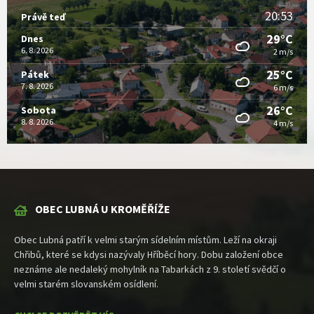
20:53
Právě teď
29°C
Dnes
6. 8. 2026
2 m/s
25°C
Pátek
7. 8. 2026
6 m/s
26°C
Sobota
8. 8. 2026
4 m/s
OBEC LUBNÁ U KROMĚŘÍŽE
Obec Lubná patří k velmi starým sídelním místům. Leží na okraji
Chřibů, které se kdysi nazývaly Hříběcí hory. Dobu založení obce
neznáme ale nedaleký mohylník na Tabarkách z 9. století svědčí o
velmi starém slovanském osídlení.