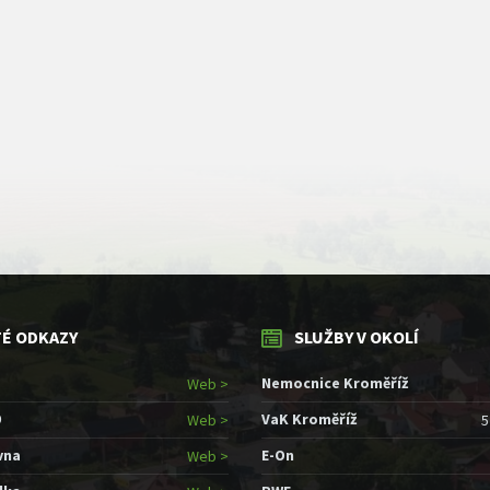
TÉ ODKAZY
SLUŽBY V OKOLÍ
Nemocnice Kroměříž
Web >
9
VaK Kroměříž
Web >
5
vna
E-On
Web >