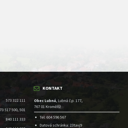
KONTAKT
573 322 111
Obec Lubná
, Lubná č.p. 177,
767 01 Kroměříž
73 517 500, 501
Tel: 604 596 567
840 111 333
Datová schránka: 23tavj9