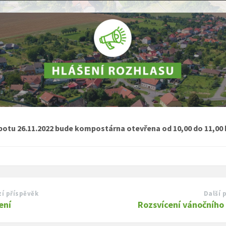
botu 26.11.2022 bude kompostárna otevřena od 10,00 do 11,00 
í příspěvěk
Další 
ení
Rozsvícení vánočního