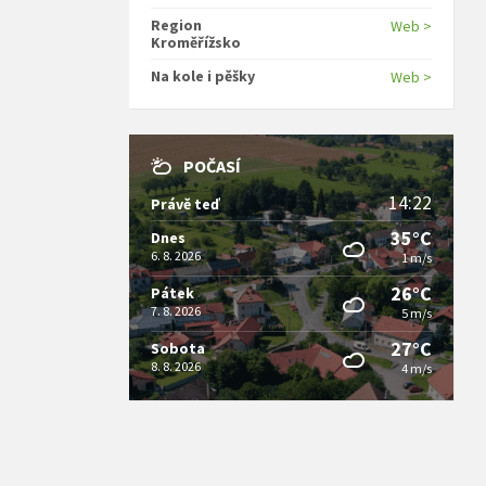
Region
Web >
Kroměřížsko
Na kole i pěšky
Web >
POČASÍ
14:22
Právě teď
35°C
Dnes
6. 8. 2026
1 m/s
26°C
Pátek
7. 8. 2026
5 m/s
27°C
Sobota
8. 8. 2026
4 m/s