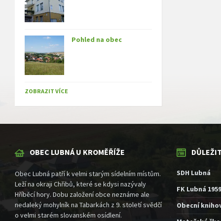
Pohled na obec
ZOBRAZIT VÍCE
OBEC LUBNÁ U KROMĚŘÍŽE
DŮLEŽI
SDH Lubná
Obec Lubná patří k velmi starým sídelním místům.
Leží na okraji Chřibů, které se kdysi nazývaly
FK Lubná 195
Hříběcí hory. Dobu založení obce neznáme ale
nedaleký mohylník na Tabarkách z 9. století svědčí
Obecní kniho
o velmi starém slovanském osídlení.