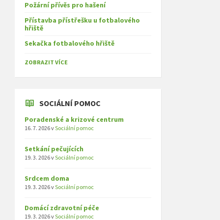
Požární přívěs pro hašení
Přístavba přístřešku u fotbalového
hřiště
Sekačka fotbalového hřiště
ZOBRAZIT VÍCE
SOCIÁLNÍ POMOC
Poradenské a krizové centrum
16. 7. 2026
v
Sociální pomoc
Setkání pečujících
19. 3. 2026
v
Sociální pomoc
Srdcem doma
19. 3. 2026
v
Sociální pomoc
Domácí zdravotní péče
19. 3. 2026
v
Sociální pomoc