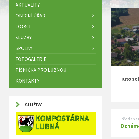
AKTUALITY
OBECNÍ ÚŘAD
O OBCI
SLUŽBY
SPOLKY
FOTOGALERIE
PÍSNIČKA PRO LUBNOU
Tuto so
KONTAKTY
SLUŽBY
Předchoz
Oznám