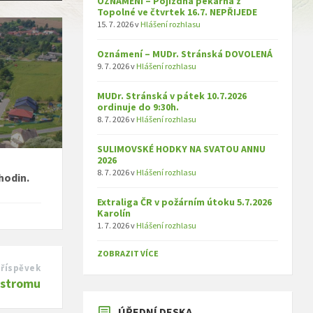
OZNÁMENÍ – Pojízdná pekárna z
Topolné ve čtvrtek 16.7. NEPŘIJEDE
15. 7. 2026
v
Hlášení rozhlasu
Oznámení – MUDr. Stránská DOVOLENÁ
9. 7. 2026
v
Hlášení rozhlasu
MUDr. Stránská v pátek 10.7.2026
ordinuje do 9:30h.
8. 7. 2026
v
Hlášení rozhlasu
SULIMOVSKÉ HODKY NA SVATOU ANNU
2026
8. 7. 2026
v
Hlášení rozhlasu
hodin.
Extraliga ČR v požárním útoku 5.7.2026
Karolín
1. 7. 2026
v
Hlášení rozhlasu
ZOBRAZIT VÍCE
příspěvek
 stromu
ÚŘEDNÍ DESKA