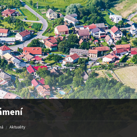
ámení
ná
Aktuality
/