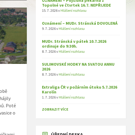
OZNÁMENÍ – Pojízdná pekárna z
Topolné ve čtvrtek 16.7. NEPŘIJEDE
15. 7. 2026
v
Hlášení rozhlasu
Oznámení – MUDr. Stránská DOVOLENÁ
9. 7. 2026
v
Hlášení rozhlasu
MUDr. Stránská v pátek 10.7.2026
ordinuje do 9:30h.
8. 7. 2026
v
Hlášení rozhlasu
SULIMOVSKÉ HODKY NA SVATOU ANNU
2026
8. 7. 2026
v
Hlášení rozhlasu
Extraliga ČR v požárním útoku 5.7.2026
době
Karolín
1. 7. 2026
v
Hlášení rozhlasu
hájily
ků. Poté
ZOBRAZIT VÍCE
vasice o
ničkami
ÚŘEDNÍ DESKA