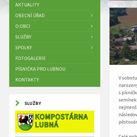
AKTUALITY
OBECNÍ ÚŘAD
O OBCI
SLUŽBY
SPOLKY
FOTOGALERIE
PÍSNIČKA PRO LUBNOU
V sobotu
KONTAKTY
narozený
s písnič
semínek 
SLUŽBY
nejmenší
následov
pěstován
Celé poh