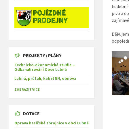
hudební 
pivo a d
zajímavé
Děkujeme
odpoledn
PROJEKTY / PLÁNY
Technicko-ekonomická studie –
Odkanalizování Obce Lubná
Lubná, průtah, kabel NN, obnova
ZOBRAZIT VÍCE
DOTACE
Oprava hasičské zbrojnice v obci Lubná