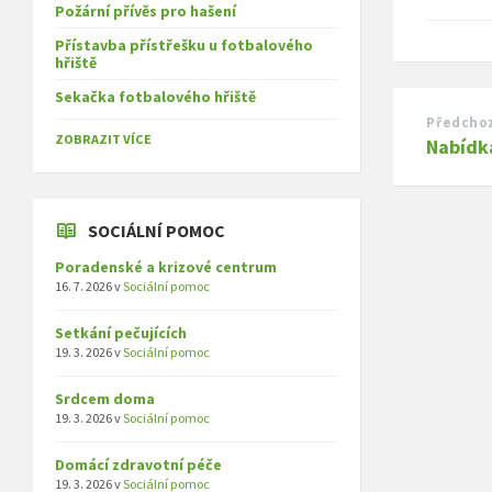
Požární přívěs pro hašení
Přístavba přístřešku u fotbalového
hřiště
Sekačka fotbalového hřiště
Předchoz
ZOBRAZIT VÍCE
Nabídk
SOCIÁLNÍ POMOC
Poradenské a krizové centrum
16. 7. 2026
v
Sociální pomoc
Setkání pečujících
19. 3. 2026
v
Sociální pomoc
Srdcem doma
19. 3. 2026
v
Sociální pomoc
Domácí zdravotní péče
19. 3. 2026
v
Sociální pomoc