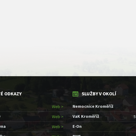
TÉ ODKAZY
SLUŽBY V OKOLÍ
Nemocnice Kroměříž
Web >
9
VaK Kroměříž
Web >
5
vna
E-On
Web >