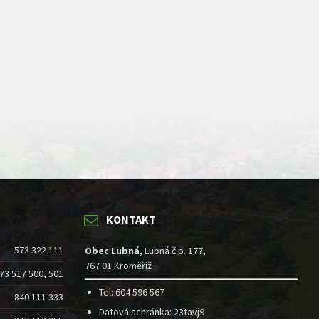
KONTAKT
573 322 111
Obec Lubná
, Lubná č.p. 177,
767 01 Kroměříž
73 517 500, 501
Tel: 604 596 567
840 111 333
Datová schránka: 23tavj9