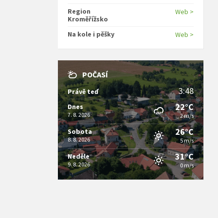
Region
Web >
Kroměřížsko
Na kole i pěšky
Web >
POČASÍ
3:48
Právě teď
22°C
Dnes
7. 8. 2026
2 m/s
26°C
Sobota
8. 8. 2026
5 m/s
31°C
Neděle
9. 8. 2026
0 m/s