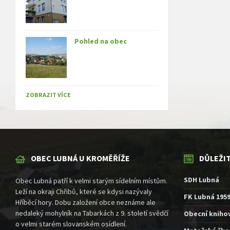
Pohled na obec
ZOBRAZIT VÍCE
OBEC LUBNÁ U KROMĚŘÍŽE
DŮLEŽI
SDH Lubná
Obec Lubná patří k velmi starým sídelním místům.
Leží na okraji Chřibů, které se kdysi nazývaly
FK Lubná 195
Hříběcí hory. Dobu založení obce neznáme ale
nedaleký mohylník na Tabarkách z 9. století svědčí
Obecní kniho
o velmi starém slovanském osídlení.