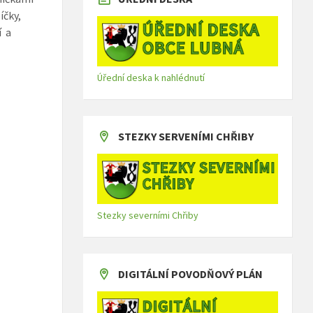
íčky,
í a
Úřední deska k nahlédnutí
STEZKY SERVENÍMI CHŘIBY
Stezky severními Chřiby
DIGITÁLNÍ POVODŇOVÝ PLÁN