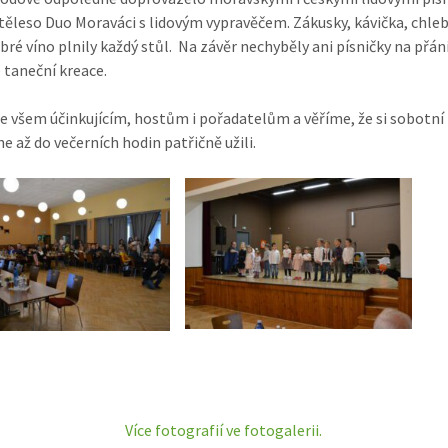
těleso Duo Moraváci s lidovým vypravěčem. Zákusky, kávička, chleb
obré víno plnily každý stůl. Na závěr nechyběly ani písničky na přán
 taneční kreace.
 všem účinkujícím, hostům i pořadatelům a věříme, že si sobotní
e až do večerních hodin patřičně užili.
Více fotografií ve fotogalerii.