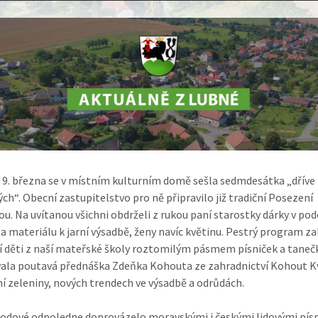
 9. března se v místním kulturním domě sešla sedmdesátka „dříve
ch“. Obecní zastupitelstvo pro ně připravilo již tradiční Posezení
kou. Na uvítanou všichni obdrželi z rukou paní starostky dárky v po
a materiálu k jarní výsadbě, ženy navíc květinu. Pestrý program za
 děti z naší mateřské školy roztomilým pásmem písniček a taneč
ala poutavá přednáška Zdeňka Kohouta ze zahradnictví Kohout K
í zeleniny, nových trendech ve výsadbě a odrůdách.
odové odpoledne doprovázelo moravskými i českými lidovými pís