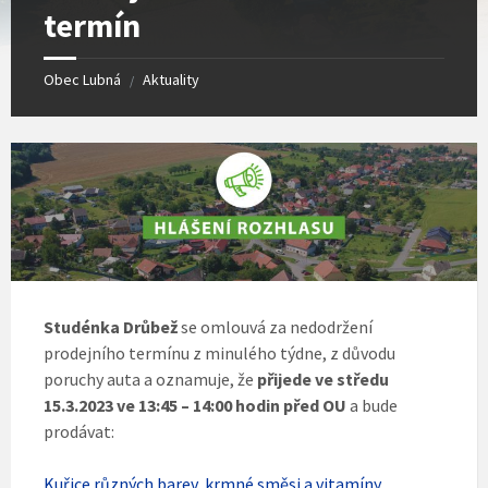
termín
Obec Lubná
Aktuality
/
Studénka Drůbež
se omlouvá za nedodržení
prodejního termínu z minulého týdne, z důvodu
poruchy auta a oznamuje, že
přijede ve středu
15.3.2023 ve 13:45 – 14:00 hodin před OU
a bude
prodávat:
Kuřice různých barev, krmné směsi a vitamíny.