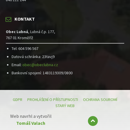
KONTAKT
Obec Lubná
, Lubná č.p. 177,
767 01 Kroměříž
Tel: 604 596 567
Datová schránka: 23tavj9
Email:
obec@obeclubna.cz
Bankovní spojení: 1483119309/0800
GDPR
PROHLÁŠENÍ O PŘÍSTUPNOSTI
OCHRANA SOUROMÍ
STARÝ WEB
Web navrhl a vytvořil
Tomáš Valach