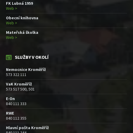
FK Lubná 1959
Web >
Obecní knihovna
Web >
Mateřská školka
Web >
SLUŽBY V OKOLÍ
Nemocnice Kroměříž
573 322 111
VaK Kroměříž
573 517 500, 501
E-On
840 111 333
RWE
840 112 355
Hlavní pošta Kroměříž
840 111 244