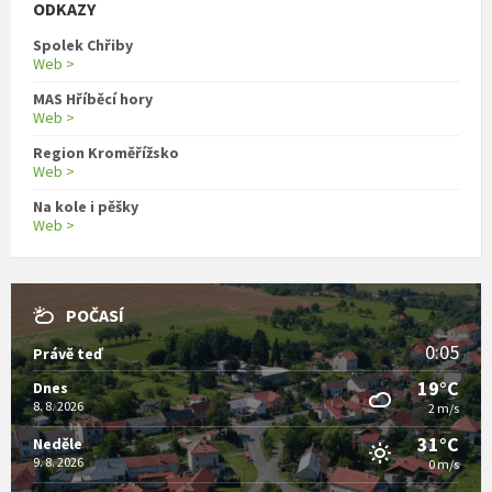
ODKAZY
Spolek Chřiby
Web >
MAS Hříběcí hory
Web >
Region Kroměřížsko
Web >
Na kole i pěšky
Web >
POČASÍ
0:05
Právě teď
19°C
Dnes
8. 8. 2026
2 m/s
31°C
Neděle
9. 8. 2026
0 m/s