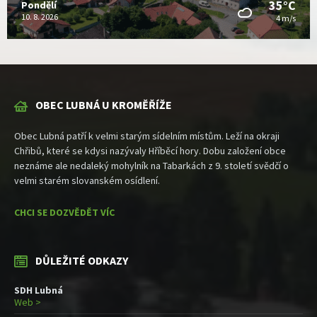
35°C
Pondělí
10. 8. 2026
4 m/s
OBEC LUBNÁ U KROMĚŘÍŽE
Obec Lubná patří k velmi starým sídelním místům. Leží na okraji
Chřibů, které se kdysi nazývaly Hříběcí hory. Dobu založení obce
neznáme ale nedaleký mohylník na Tabarkách z 9. století svědčí o
velmi starém slovanském osídlení.
CHCI SE DOZVĚDĚT VÍC
DŮLEŽITÉ ODKAZY
SDH Lubná
Web >