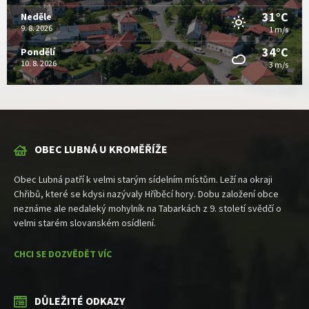
31°C
Neděle
9. 8. 2026
1 m/s
34°C
Pondělí
10. 8. 2026
3 m/s
OBEC LUBNÁ U KROMĚŘÍŽE
Obec Lubná patří k velmi starým sídelním místům. Leží na okraji
Chřibů, které se kdysi nazývaly Hříběcí hory. Dobu založení obce
neznáme ale nedaleký mohylník na Tabarkách z 9. století svědčí o
velmi starém slovanském osídlení.
CHCI SE DOZVĚDĚT VÍC
DŮLEŽITÉ ODKAZY