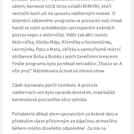
sálem; karneval totiž letos ovládli MIMONI, kteří
nestačili kulit oči na spoustu nádherných masek. O
doplnění zábavného programu se postarali naši mladí
hasiči se svým pohádkovým vystoupením známých
postav nejen z večerníčků. Vidět tak děti mohly
Večerníčka, Včelku Máju, Křemílka a Vochomůrku,
Leontýnku, Pata a Mata, skřítky a samozřejmě místní
oblíbence Boba a Bobka s jejich tanečními kreacemi.
Finále programu bylo poněkud netradiční. Zhaslo se. A
víte proč? Následovala úchvatná ohnivá show.
Závěr karnevalu patřil tombole. A protože
nádherných cen bylo opravdu dostatek, snad každá
karnevalová postavička něco vyhrála.
Pořadatelé děkují všem sponzorům za krásné dary a
především všem přítomným za báječnou atmosféru
během celého dlouhého odpoledne! Za rok na