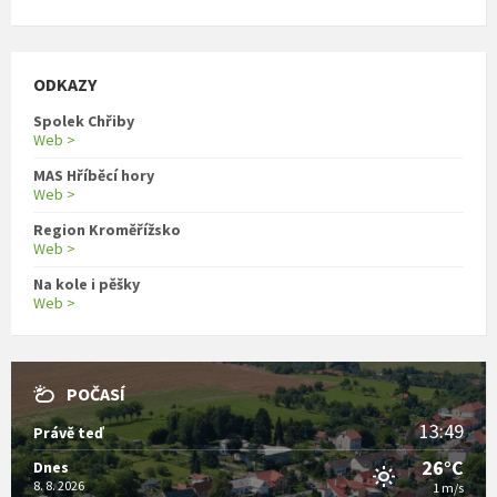
ODKAZY
Spolek Chřiby
Web >
MAS Hříběcí hory
Web >
Region Kroměřížsko
Web >
Na kole i pěšky
Web >
POČASÍ
13:49
Právě teď
26°C
Dnes
8. 8. 2026
1 m/s