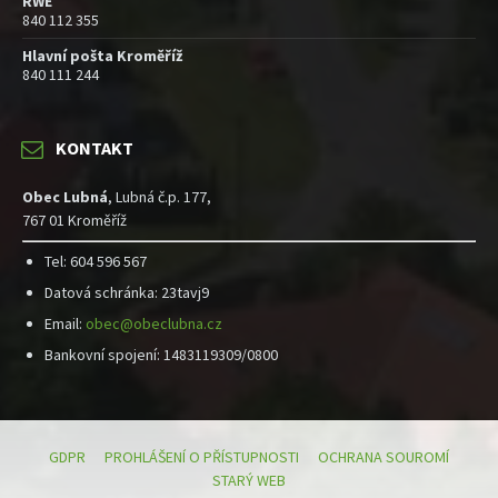
RWE
840 112 355
Hlavní pošta Kroměříž
840 111 244
KONTAKT
Obec Lubná
, Lubná č.p. 177,
767 01 Kroměříž
Tel: 604 596 567
Datová schránka: 23tavj9
Email:
obec@obeclubna.cz
Bankovní spojení: 1483119309/0800
GDPR
PROHLÁŠENÍ O PŘÍSTUPNOSTI
OCHRANA SOUROMÍ
STARÝ WEB