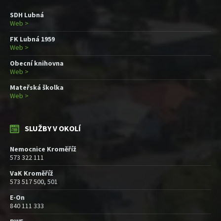
SDH Lubná
Web >
FK Lubná 1959
Web >
Obecní knihovna
Web >
Mateřská školka
Web >
SLUŽBY V OKOLÍ
Nemocnice Kroměříž
573 322 111
VaK Kroměříž
573 517 500, 501
E-On
840 111 333