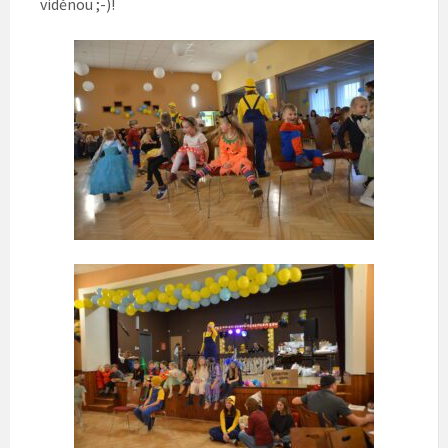
viděnou ;-)!