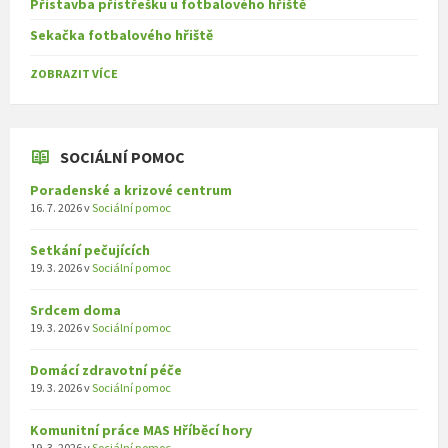
Přístavba přístřešku u fotbalového hřiště
Sekačka fotbalového hřiště
ZOBRAZIT VÍCE
SOCIÁLNÍ POMOC
Poradenské a krizové centrum
16. 7. 2026
v
Sociální pomoc
Setkání pečujících
19. 3. 2026
v
Sociální pomoc
Srdcem doma
19. 3. 2026
v
Sociální pomoc
Domácí zdravotní péče
19. 3. 2026
v
Sociální pomoc
Komunitní práce MAS Hříběcí hory
19. 3. 2026
v
Sociální pomoc