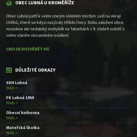
OBEC LUBNÁ U KROMĚŘÍŽE
Obec Lubná patří k velmi starým sídelním místům. Leží na okraji
Chřibů, které se kdysi nazývaly Hříběcí hory. Dobu založení obce
neznáme ale nedaleký mohylník na Tabarkách z 9. století svědčí o
velmi starém slovanském osídlení.
CHCI SE DOZVĚDĚT VÍC
DŮLEŽITÉ ODKAZY
SDH Lubná
Web >
FK Lubná 1959
Web >
Obecní knihovna
Web >
Mateřská školka
Web >