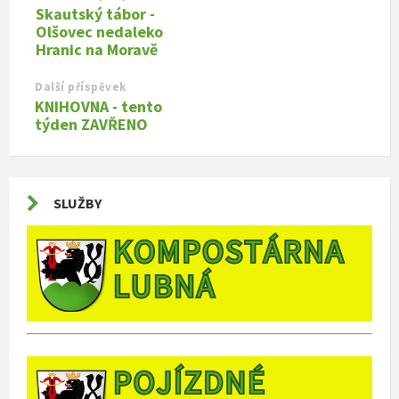
Skautský tábor -
Olšovec nedaleko
Hranic na Moravě
Další příspěvek
KNIHOVNA - tento
týden ZAVŘENO
SLUŽBY