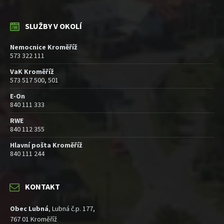
SLUŽBY V OKOLÍ
Nemocnice Kroměříž
573 322 111
VaK Kroměříž
573 517 500, 501
E-On
840 111 333
RWE
840 112 355
Hlavní pošta Kroměříž
840 111 244
KONTAKT
Obec Lubná
, Lubná č.p. 177,
767 01 Kroměříž