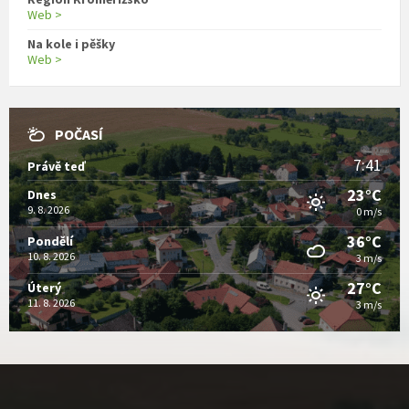
Web >
Na kole i pěšky
Web >
POČASÍ
7:41
Právě teď
23°C
Dnes
9. 8. 2026
0 m/s
36°C
Pondělí
10. 8. 2026
3 m/s
27°C
Úterý
11. 8. 2026
3 m/s