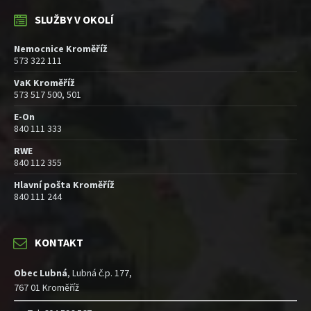
SLUŽBY V OKOLÍ
Nemocnice Kroměříž
573 322 111
VaK Kroměříž
573 517 500, 501
E-On
840 111 333
RWE
840 112 355
Hlavní pošta Kroměříž
840 111 244
KONTAKT
Obec Lubná
, Lubná č.p. 177,
767 01 Kroměříž