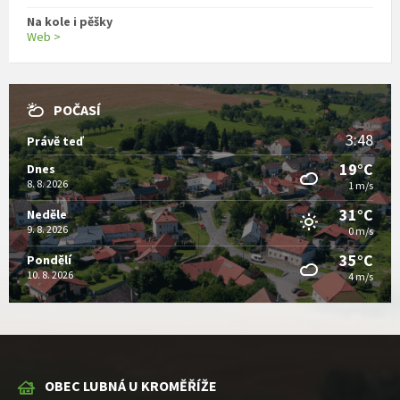
Na kole i pěšky
Web >
POČASÍ
3:48
Právě teď
19°C
Dnes
8. 8. 2026
1 m/s
31°C
Neděle
9. 8. 2026
0 m/s
35°C
Pondělí
10. 8. 2026
4 m/s
OBEC LUBNÁ U KROMĚŘÍŽE