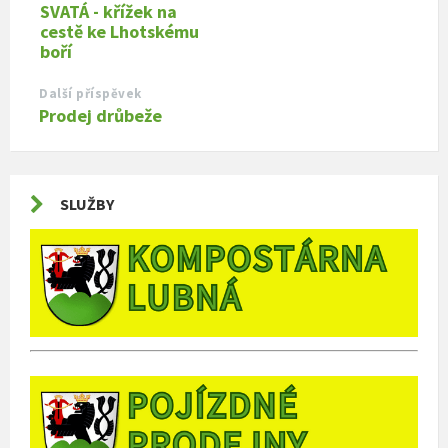
SVATÁ - křížek na
cestě ke Lhotskému
boří
Další příspěvek
Prodej drůbeže
SLUŽBY