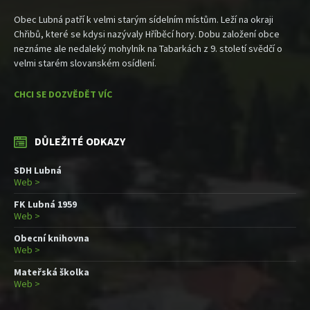
Obec Lubná patří k velmi starým sídelním místům. Leží na okraji
Chřibů, které se kdysi nazývaly Hříběcí hory. Dobu založení obce
neznáme ale nedaleký mohylník na Tabarkách z 9. století svědčí o
velmi starém slovanském osídlení.
CHCI SE DOZVĚDĚT VÍC
DŮLEŽITÉ ODKAZY
SDH Lubná
Web >
FK Lubná 1959
Web >
Obecní knihovna
Web >
Mateřská školka
Web >