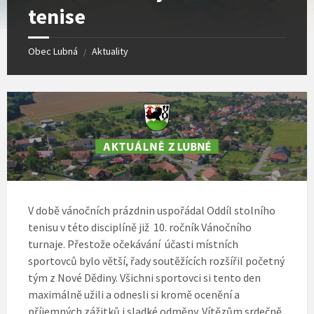
tenise
Obec Lubná
Aktuality
/
V době vánočních prázdnin uspořádal Oddíl stolního
tenisu v této disciplíně již 10. ročník Vánočního
turnaje. Přestože očekávání účasti místních
sportovců bylo větší, řady soutěžících rozšířil početný
tým z Nové Dědiny. Všichni sportovci si tento den
maximálně užili a odnesli si kromě ocenění a
příjemných zážitků i sladké odměny. Vítězům srdečně