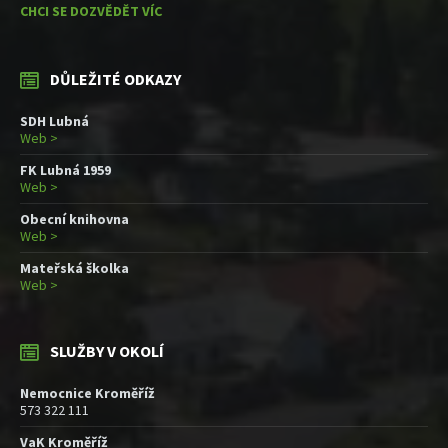
CHCI SE DOZVĚDĚT VÍC
DŮLEŽITÉ ODKAZY
SDH Lubná
Web >
FK Lubná 1959
Web >
Obecní knihovna
Web >
Mateřská školka
Web >
SLUŽBY V OKOLÍ
Nemocnice Kroměříž
573 322 111
VaK Kroměříž