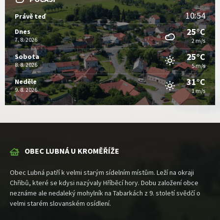
10:54
Právě teď
25°C
Dnes
7. 8. 2026
2 m/s
25°C
Sobota
8. 8. 2026
5 m/s
31°C
Neděle
9. 8. 2026
1 m/s
OBEC LUBNÁ U KROMĚŘÍŽE
Obec Lubná patří k velmi starým sídelním místům. Leží na okraji
Chřibů, které se kdysi nazývaly Hříběcí hory. Dobu založení obce
neznáme ale nedaleký mohylník na Tabarkách z 9. století svědčí o
velmi starém slovanském osídlení.