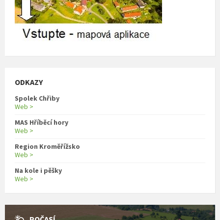
ODKAZY
Spolek Chřiby
Web >
MAS Hříběcí hory
Web >
Region Kroměřížsko
Web >
Na kole i pěšky
Web >
POČASÍ