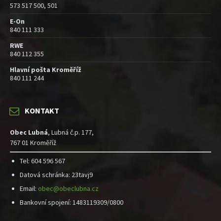
573 517 500, 501
E-On
840 111 333
RWE
840 112 355
Hlavní pošta Kroměříž
840 111 244
KONTAKT
Obec Lubná
, Lubná č.p. 177,
767 01 Kroměříž
Tel: 604 596 567
Datová schránka: 23tavj9
Email:
obec@obeclubna.cz
Bankovní spojení: 1483119309/0800