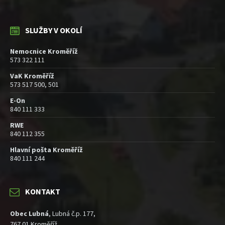
SLUŽBY V OKOLÍ
Nemocnice Kroměříž
573 322 111
VaK Kroměříž
573 517 500, 501
E-On
840 111 333
RWE
840 112 355
Hlavní pošta Kroměříž
840 111 244
KONTAKT
Obec Lubná
, Lubná č.p. 177,
767 01 Kroměříž