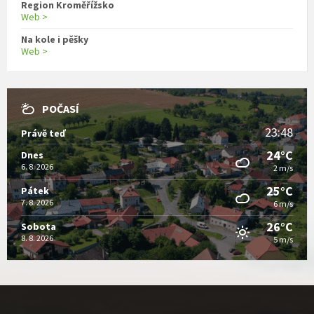
Region Kroměřížsko
Web >
Na kole i pěšky
Web >
POČASÍ
23:48
Právě teď
24°C
Dnes
6. 8. 2026
2 m/s
25°C
Pátek
7. 8. 2026
6 m/s
26°C
Sobota
8. 8. 2026
5 m/s