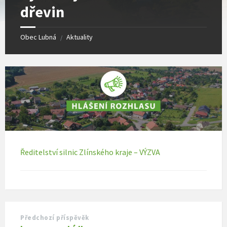
dřevin
Obec Lubná
Aktuality
/
Ředitelství silnic Zlínského kraje – VÝZVA
Předchozí příspěvěk