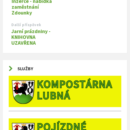
Inzerce - nabídka
zaměstnání
Zdounky
Další příspěvek
Jarní prázdniny -
KNIHOVNA
UZAVŘENA
SLUŽBY