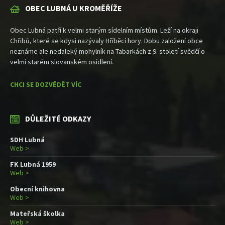
OBEC LUBNÁ U KROMĚŘÍŽE
Obec Lubná patří k velmi starým sídelním místům. Leží na okraji
Chřibů, které se kdysi nazývaly Hříběcí hory. Dobu založení obce
neznáme ale nedaleký mohylník na Tabarkách z 9. století svědčí o
velmi starém slovanském osídlení.
CHCI SE DOZVĚDĚT VÍC
DŮLEŽITÉ ODKAZY
SDH Lubná
Web >
FK Lubná 1959
Web >
Obecní knihovna
Web >
Mateřská školka
Web >