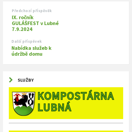
Předchozí příspěvěk
IX. ročník
GULÁŠFEST v Lubné
7.9.2024
Další příspěvek
Nabídka služeb k
údržbě domu
SLUŽBY