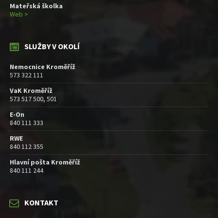
Mateřská školka
Web >
SLUŽBY V OKOLÍ
Nemocnice Kroměříž
573 322 111
VaK Kroměříž
573 517 500, 501
E-On
840 111 333
RWE
840 112 355
Hlavní pošta Kroměříž
840 111 244
KONTAKT