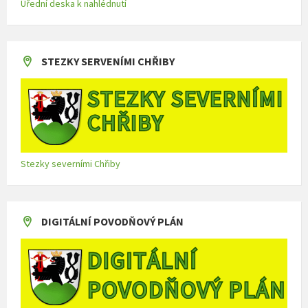
Úřední deska k nahlédnutí
STEZKY SERVENÍMI CHŘIBY
Stezky severními Chřiby
DIGITÁLNÍ POVODŇOVÝ PLÁN