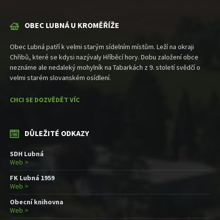
OBEC LUBNÁ U KROMĚŘÍŽE
Obec Lubná patří k velmi starým sídelním místům. Leží na okraji
Chřibů, které se kdysi nazývaly Hříběcí hory. Dobu založení obce
neznáme ale nedaleký mohylník na Tabarkách z 9. století svědčí o
velmi starém slovanském osídlení.
CHCI SE DOZVĚDĚT VÍC
DŮLEŽITÉ ODKAZY
SDH Lubná
Web >
FK Lubná 1959
Web >
Obecní knihovna
Web >