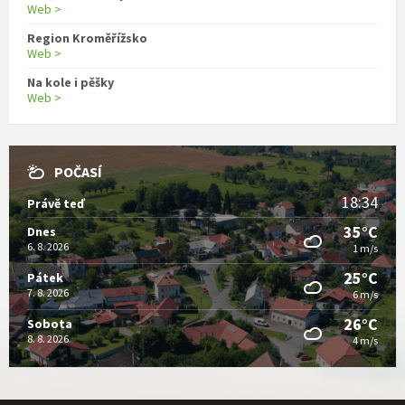
Web >
Region Kroměřížsko
Web >
Na kole i pěšky
Web >
POČASÍ
18:34
Právě teď
35°C
Dnes
6. 8. 2026
1 m/s
25°C
Pátek
7. 8. 2026
6 m/s
26°C
Sobota
8. 8. 2026
4 m/s