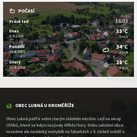
POČASÍ
16:03
Právě teď
33°C
Dnes
9. 8. 2026
0 m/s
34°C
Pondělí
10. 8. 2026
3 m/s
28°C
Úterý
11. 8. 2026
3 m/s
OBEC LUBNÁ U KROMĚŘÍŽE
Obec Lubná patří k velmi starým sídelním místům. Leží na okraji
Chřibů, které se kdysi nazývaly Hříběcí hory. Dobu založení obce
neznáme ale nedaleký mohylník na Tabarkách z 9. století svědčí o