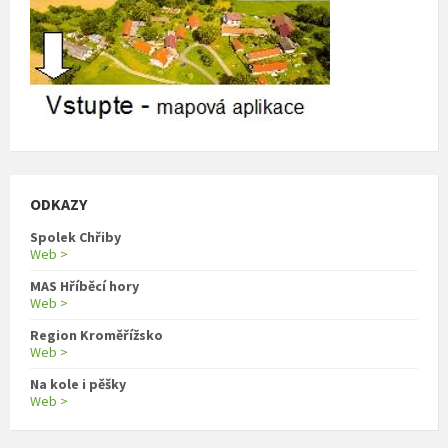
ODKAZY
Spolek Chřiby
Web >
MAS Hříběcí hory
Web >
Region Kroměřížsko
Web >
Na kole i pěšky
Web >