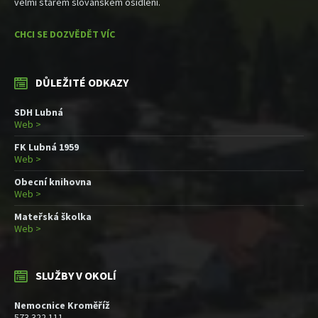
velmi starém slovanském osídlení.
CHCI SE DOZVĚDĚT VÍC
DŮLEŽITÉ ODKAZY
SDH Lubná
Web >
FK Lubná 1959
Web >
Obecní knihovna
Web >
Mateřská školka
Web >
SLUŽBY V OKOLÍ
Nemocnice Kroměříž
573 322 111