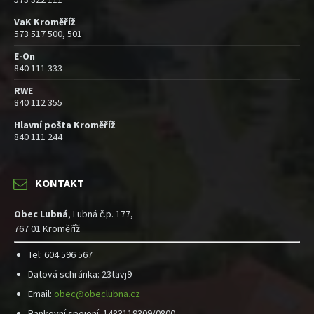
VaK Kroměříž
573 517 500, 501
E-On
840 111 333
RWE
840 112 355
Hlavní pošta Kroměříž
840 111 244
KONTAKT
Obec Lubná
, Lubná č.p. 177,
767 01 Kroměříž
Tel: 604 596 567
Datová schránka: 23tavj9
Email:
obec@obeclubna.cz
Bankovní spojení: 1483119309/0800