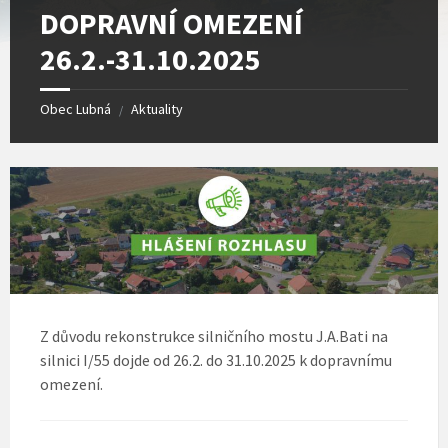
DOPRAVNÍ OMEZENÍ
26.2.-31.10.2025
Obec Lubná
Aktuality
/
Z důvodu rekonstrukce silničního mostu J.A.Bati na
silnici I/55 dojde od 26.2. do 31.10.2025 k dopravnímu
omezení.