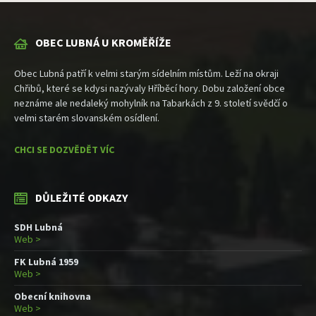
OBEC LUBNÁ U KROMĚŘÍŽE
Obec Lubná patří k velmi starým sídelním místům. Leží na okraji
Chřibů, které se kdysi nazývaly Hříběcí hory. Dobu založení obce
neznáme ale nedaleký mohylník na Tabarkách z 9. století svědčí o
velmi starém slovanském osídlení.
CHCI SE DOZVĚDĚT VÍC
DŮLEŽITÉ ODKAZY
SDH Lubná
Web >
FK Lubná 1959
Web >
Obecní knihovna
Web >