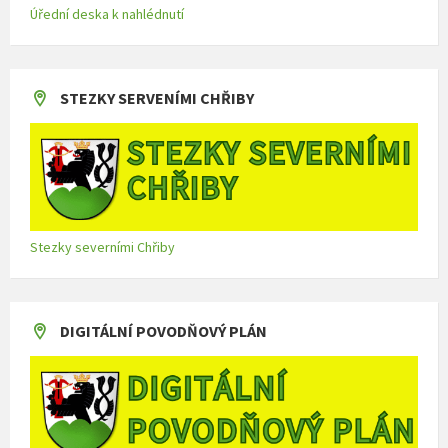
Úřední deska k nahlédnutí
STEZKY SERVENÍMI CHŘIBY
Stezky severními Chřiby
DIGITÁLNÍ POVODŇOVÝ PLÁN