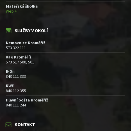
Mateřská školka
Web >
SLUŽBY V OKOLÍ
Nemocnice Kroměříž
573 322 111
VaK Kroměříž
573 517 500, 501
E-On
840 111 333
RWE
840 112 355
Hlavní pošta Kroměříž
840 111 244
KONTAKT