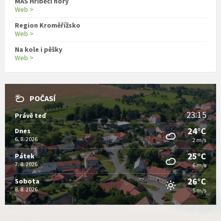
MAS Hříběcí hory
Web >
Region Kroměřížsko
Web >
Na kole i pěšky
Web >
POČASÍ
23:15
Právě teď
24°C
Dnes
6. 8. 2026
2 m/s
25°C
Pátek
7. 8. 2026
6 m/s
26°C
Sobota
8. 8. 2026
5 m/s