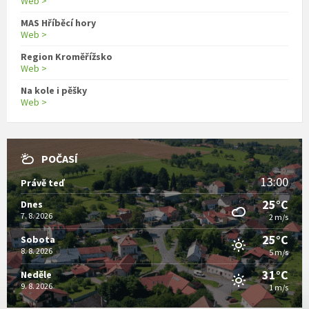
Web >
MAS Hříběcí hory
Web >
Region Kroměřížsko
Web >
Na kole i pěšky
Web >
POČASÍ
13:00
Právě teď
25°C
Dnes
7. 8. 2026
2 m/s
25°C
Sobota
8. 8. 2026
5 m/s
31°C
Neděle
9. 8. 2026
1 m/s