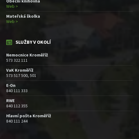
Obecní knihovna
Web >
Mateřská školka
Web >
SLUŽBY V OKOLÍ
Nemocnice Kroměříž
573 322 111
VaK Kroměříž
573 517 500, 501
E-On
840 111 333
RWE
840 112 355
Hlavní pošta Kroměříž
840 111 244