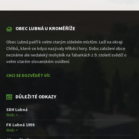
OBEC LUBNÁ U KROMĚŘÍŽE
Obec Lubná patří k velmi starým sídelním místům. Leží na okraji
Chřibů, které se kdysi nazývaly Hříběcí hory. Dobu založení obce
neznáme ale nedaleký mohylník na Tabarkách z 9. století svědčí o
velmi starém slovanském osídlení.
CHCI SE DOZVĚDĚT VÍC
DŮLEŽITÉ ODKAZY
SDH Lubná
Web >
FK Lubná 1959
Web >