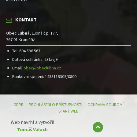
KONTAKT
Obec Lubná
, Lubná č.p. 177,
767 01 Kroměříž
Tel: 604 596 567
Datová schránka: 23tavj9
Email:
obec@obeclubna.cz
Bankovní spojení: 1483119309/0800
GDPR
PROHLÁŠENÍ O PŘÍSTUPNOSTI
OCHRANA SOUROMÍ
STARÝ WEB
Web navrhl a vytvořil
Tomáš Valach