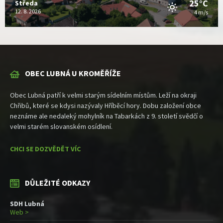
25°C
Středa
12. 8. 2026
4 m/s
OBEC LUBNÁ U KROMĚŘÍŽE
Obec Lubná patří k velmi starým sídelním místům. Leží na okraji
Chřibů, které se kdysi nazývaly Hříběcí hory. Dobu založení obce
neznáme ale nedaleký mohylník na Tabarkách z 9. století svědčí o
velmi starém slovanském osídlení.
CHCI SE DOZVĚDĚT VÍC
DŮLEŽITÉ ODKAZY
SDH Lubná
Web >