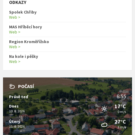
ODKAZY
Spolek Chřiby
Web >
MAS Hříběcí hory
Web >
Region Kroměřížsko
Web >
Na kole i pěšky
Web >
POČASÍ
6:55
Právě teď
17°C
Dnes
10. 8. 2026
0 m/s
27°C
Úterý
11. 8. 2026
3 m/s