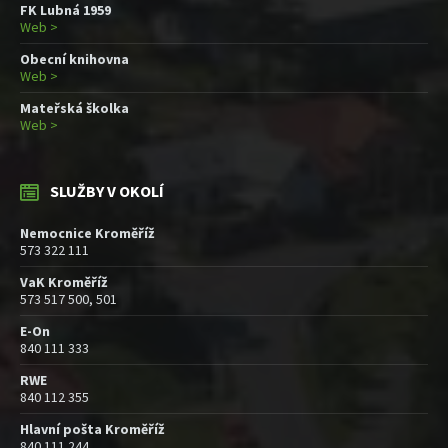
FK Lubná 1959
Web >
Obecní knihovna
Web >
Mateřská školka
Web >
SLUŽBY V OKOLÍ
Nemocnice Kroměříž
573 322 111
VaK Kroměříž
573 517 500, 501
E-On
840 111 333
RWE
840 112 355
Hlavní pošta Kroměříž
840 111 244