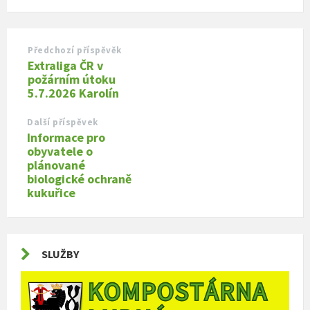
Předchozí příspěvěk
Extraliga ČR v
požárním útoku
5.7.2026 Karolín
Další příspěvek
Informace pro
obyvatele o
plánované
biologické ochraně
kukuřice
SLUŽBY