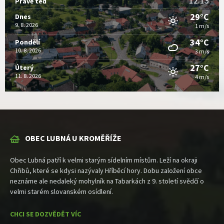
12:13
Právě teď
29°C
Dnes
9. 8. 2026
1 m/s
34°C
Pondělí
10. 8. 2026
3 m/s
27°C
Úterý
11. 8. 2026
4 m/s
OBEC LUBNÁ U KROMĚŘÍŽE
Obec Lubná patří k velmi starým sídelním místům. Leží na okraji
Chřibů, které se kdysi nazývaly Hříběcí hory. Dobu založení obce
neznáme ale nedaleký mohylník na Tabarkách z 9. století svědčí o
velmi starém slovanském osídlení.
CHCI SE DOZVĚDĚT VÍC