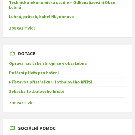
Technicko-ekonomická studie – Odkanalizování Obce
Lubná
Lubná, průtah, kabel NN, obnova
ZOBRAZIT VÍCE
DOTACE
Oprava hasičské zbrojnice v obci Lubná
Požární přívěs pro hašení
Přístavba přístřešku u fotbalového hřiště
Sekačka fotbalového hřiště
ZOBRAZIT VÍCE
SOCIÁLNÍ POMOC