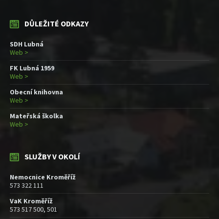
DŮLEŽITÉ ODKAZY
SDH Lubná
Web >
FK Lubná 1959
Web >
Obecní knihovna
Web >
Mateřská školka
Web >
SLUŽBY V OKOLÍ
Nemocnice Kroměříž
573 322 111
VaK Kroměříž
573 517 500, 501