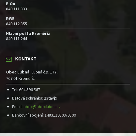
E-On
840 111 333
RWE
840 112 355
Hlavní pošta Kroměříž
840 111 244
KONTAKT
Obec Lubná
, Lubná č.p. 177,
767 01 Kroměříž
Tel: 604 596 567
Datová schránka: 23tavj9
Email:
obec@obeclubna.cz
Bankovní spojení: 1483119309/0800