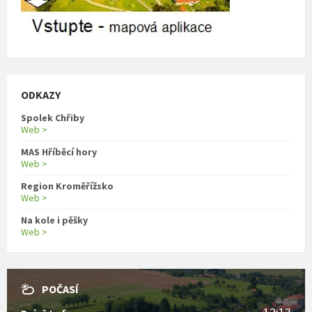
ODKAZY
Spolek Chřiby
Web >
MAS Hříběcí hory
Web >
Region Kroměřížsko
Web >
Na kole i pěšky
Web >
POČASÍ