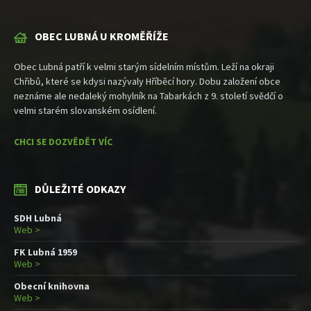
OBEC LUBNÁ U KROMĚŘÍŽE
Obec Lubná patří k velmi starým sídelním místům. Leží na okraji
Chřibů, které se kdysi nazývaly Hříběcí hory. Dobu založení obce
neznáme ale nedaleký mohylník na Tabarkách z 9. století svědčí o
velmi starém slovanském osídlení.
CHCI SE DOZVĚDĚT VÍC
DŮLEŽITÉ ODKAZY
SDH Lubná
Web >
FK Lubná 1959
Web >
Obecní knihovna
Web >