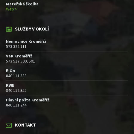
Mateřská školka
Web >
SLUŽBY V OKOLÍ
Nemocnice Kroměříž
573 322 111
VaK Kroměříž
573 517 500, 501
E-On
840 111 333
RWE
840 112 355
Hlavní pošta Kroměříž
840 111 244
KONTAKT