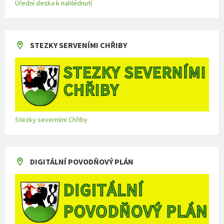
Úřední deska k nahlédnutí
STEZKY SERVENÍMI CHŘIBY
Stezky severními Chřiby
DIGITÁLNÍ POVODŇOVÝ PLÁN