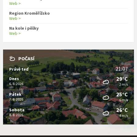
Web >
Region Kroměřížsko
Web >
Na kole i pěšky
Web >
POČASÍ
21:07
Právě teď
29°C
Dnes
6. 8. 2026
2 m/s
25°C
Pátek
7. 8. 2026
6 m/s
26°C
Sobota
8. 8. 2026
4 m/s