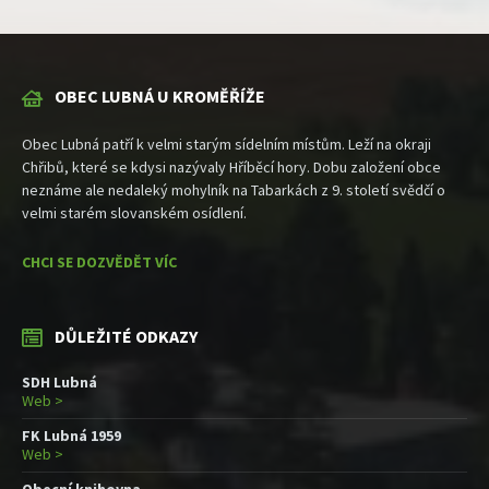
OBEC LUBNÁ U KROMĚŘÍŽE
Obec Lubná patří k velmi starým sídelním místům. Leží na okraji
Chřibů, které se kdysi nazývaly Hříběcí hory. Dobu založení obce
neznáme ale nedaleký mohylník na Tabarkách z 9. století svědčí o
velmi starém slovanském osídlení.
CHCI SE DOZVĚDĚT VÍC
DŮLEŽITÉ ODKAZY
SDH Lubná
Web >
FK Lubná 1959
Web >