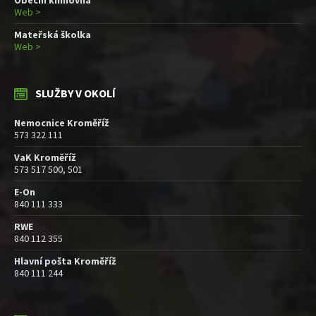
Obecní knihovna
Web >
Mateřská školka
Web >
SLUŽBY V OKOLÍ
Nemocnice Kroměříž
573 322 111
VaK Kroměříž
573 517 500, 501
E-On
840 111 333
RWE
840 112 355
Hlavní pošta Kroměříž
840 111 244