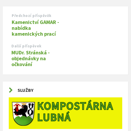
Předchozí příspěvěk
Kamenictví GAMAR -
nabídka
kamenických prací
Další příspěvek
MUDr. Stránská -
objednávky na
očkování
SLUŽBY