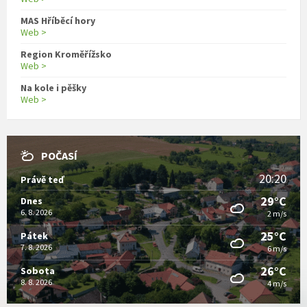
MAS Hříběcí hory
Web >
Region Kroměřížsko
Web >
Na kole i pěšky
Web >
POČASÍ
20:20
Právě teď
29°C
Dnes
6. 8. 2026
2 m/s
25°C
Pátek
7. 8. 2026
6 m/s
26°C
Sobota
8. 8. 2026
4 m/s